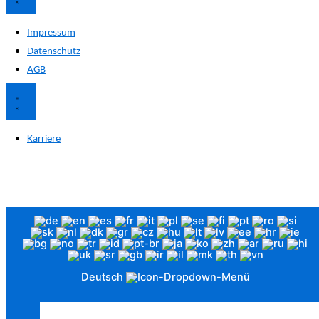
Impressum
Datenschutz
AGB
Karriere
Die Abbildungen dienen lediglich der Veranschaulichung. Optische Unterschiede zwischen Abbildung und
tatsächlichem Produkt sind möglich und beeinflussen weder Qualität noch Funktion.
© 2026 Funke Medical GmbH. Alle Rechte vorbehalten.
Deutsch